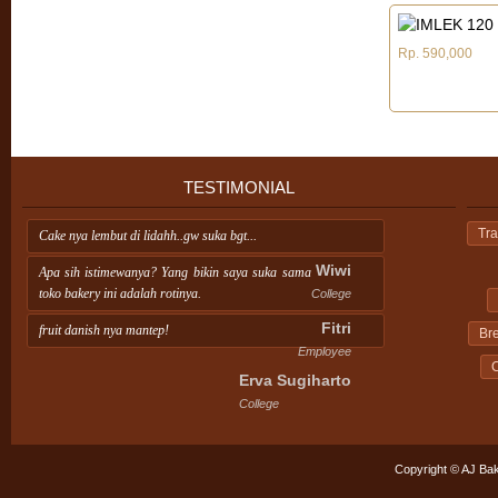
Rp. 590,000
TESTIMONIAL
Tra
Cake nya lembut di lidahh..gw suka bgt...
Wiwi
Apa sih istimewanya? Yang bikin saya suka sama
toko bakery ini adalah rotinya.
College
Fitri
fruit danish nya mantep!
Br
Employee
C
Erva Sugiharto
College
Copyright © AJ Bak