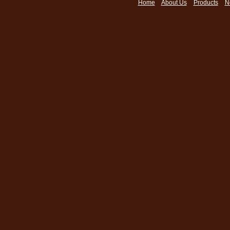
Home
About Us
Products
N