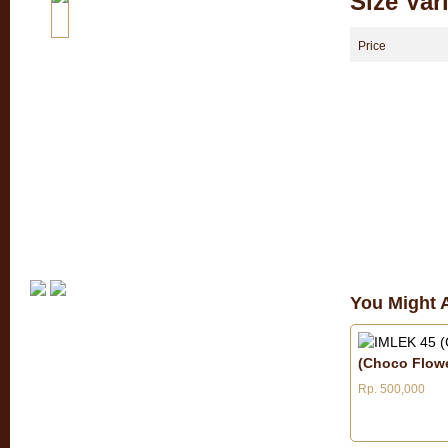
Size Var
Price
You Might A
(Choco Flowe
Rp. 500,000