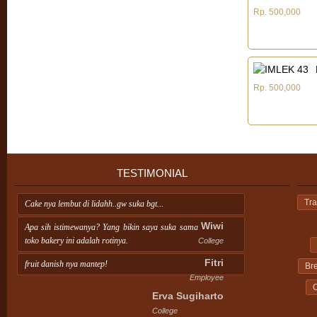
Rp. 500,000
Rp. 500,000
TESTIMONIAL
Tra
Cake nya lembut di lidahh..gw suka bgt...
Wiwi
Apa sih istimewanya? Yang bikin saya suka sama
toko bakery ini adalah rotinya.
College
Fitri
fruit danish nya mantep!
Br
Employee
C
Erva Sugiharto
College