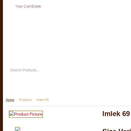
Your Cart Empty
Home
Products
Imlek 69
Imlek 69