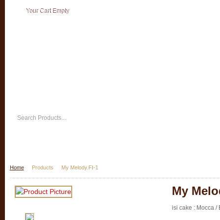
Your Cart Empty
Home
Products
My Melody.FI-1
My Melod
isi cake : Mocca /