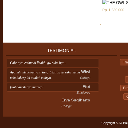
Rp. 1,280,000
TESTIMONIAL
Tra
Cake nya lembut di lidahh..gw suka bgt...
Wiwi
Apa sih istimewanya? Yang bikin saya suka sama
toko bakery ini adalah rotinya.
College
Fitri
fruit danish nya mantep!
Br
Employee
C
Erva Sugiharto
College
Copyright © AJ Bak