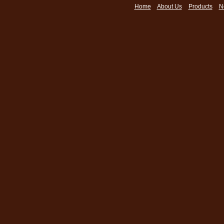
Home
About Us
Products
N