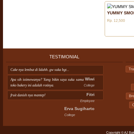
YUMMY SMO
Rp. 12,500
TESTIMONIAL
Tra
Cake nya lembut di lidahh..gw suka bgt...
Wiwi
Apa sih istimewanya? Yang bikin saya suka sama
toko bakery ini adalah rotinya.
College
Fitri
fruit danish nya mantep!
Br
Employee
C
Erva Sugiharto
College
Copyright © AJ Bak