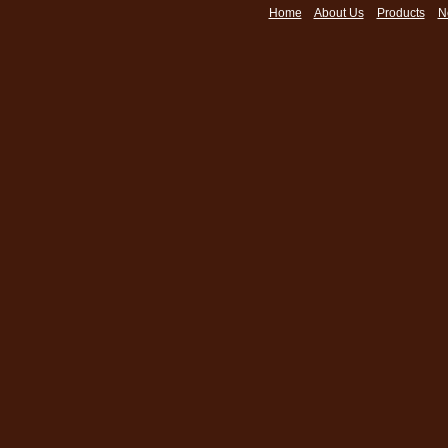
Home
About Us
Products
N