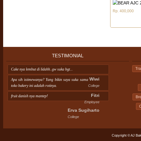
Rp. 400,000
TESTIMONIAL
Tra
Cake nya lembut di lidahh..gw suka bgt...
Wiwi
Apa sih istimewanya? Yang bikin saya suka sama
toko bakery ini adalah rotinya.
College
Fitri
fruit danish nya mantep!
Br
Employee
C
Erva Sugiharto
College
Copyright © AJ Bak