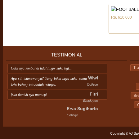
Rp. 610,000
TESTIMONIAL
Tra
Cake nya lembut di lidahh..gw suka bgt...
Wiwi
Apa sih istimewanya? Yang bikin saya suka sama
toko bakery ini adalah rotinya.
College
Fitri
fruit danish nya mantep!
Br
Employee
C
Erva Sugiharto
College
Copyright © AJ Bak