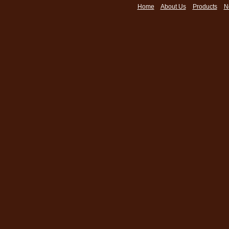
Home
About Us
Products
N